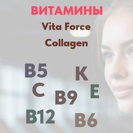
ВИТАМИНЫ
Vita Force
Collagen
B5
K
C
E
B9
B12
B6