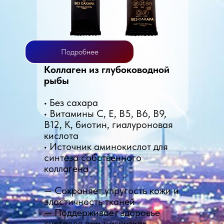
Подробнее
Коллаген из глубоководной
рыбы
• Без сахара
• Витамины C, E, B5, B6, B9,
B12, K, биотин, гиалуроновая
кислота
• Источник аминокислот для
синтеза собственного
коллагена
— Сохраняет упругость кожи и
эластичность тканей
— Поддерживает здоровье
суставов при нагрузках