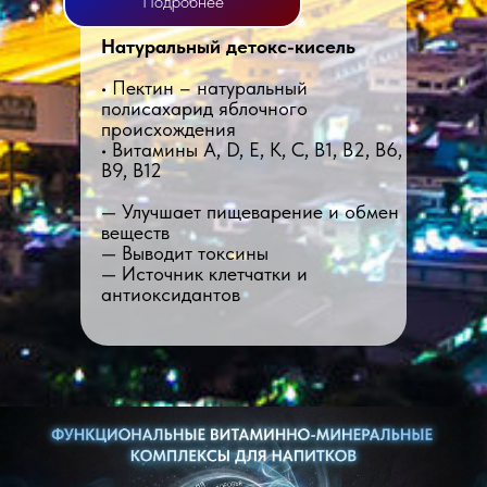
Подробнее
Натуральный детокс-кисель
• Пектин – натуральный
полисахарид яблочного
происхождения
• Витамины A, D, E, K, C, B1, B2, B6,
B9, B12
— Улучшает пищеварение и обмен
веществ
— Выводит токсины
— Источник клетчатки и
антиоксидантов