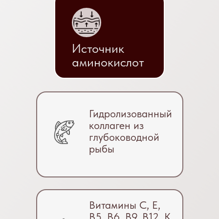
Источник
аминокислот
Гидролизованный
коллаген из
глубоководной
рыбы
Витамины C, E,
B5, B6, B9, B12, K,