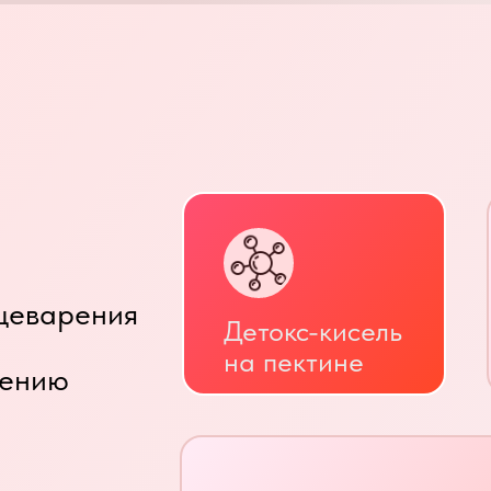
щеварения
Детокс-кисель
на пектине
щению