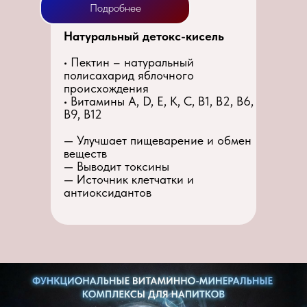
Подробнее
Натуральный детокс-кисель
• Пектин – натуральный
полисахарид яблочного
происхождения
• Витамины A, D, E, K, C, B1, B2, B6,
B9, B12
— Улучшает пищеварение и обмен
веществ
— Выводит токсины
— Источник клетчатки и
антиоксидантов